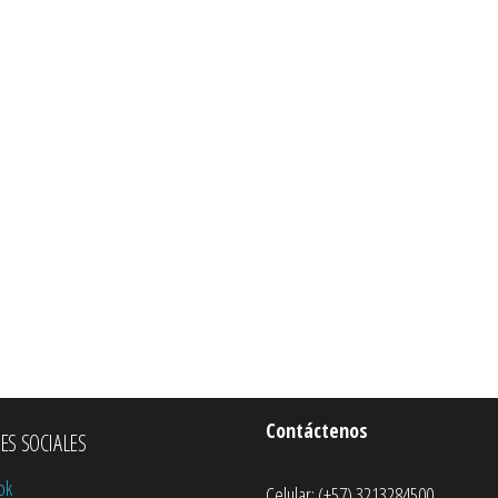
Contáctenos
ES SOCIALES
ok
Celular: (+57) 3213284500