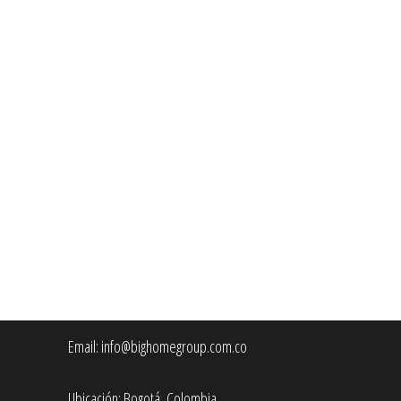
Email:
info@bighomegroup.com.co
Ubicación: Bogotá, Colombia